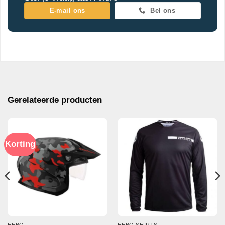
E-mail ons
Bel ons
Gerelateerde producten
Korting
HEBO
HEBO SHIRTS