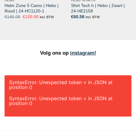
Helm Zone 5 Camo | Hebo |
Shirt Tech h | Hebo | Zwart |
Rood | 24-HC1120-1
24-HE2158
Oorspronkelijke
Huidige
€
145.08
€
120.00
€
60.58
incl. BTW
incl. BTW
prijs
prijs
was:
is:
€145.08.
€120.00.
Volg ons op
instagram!
SyntaxError: Unexpected token < in JSON at
position 0
SyntaxError: Unexpected token < in JSON at
position 0