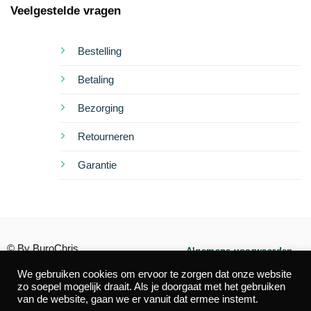
Veelgestelde vragen
Bestelling
Betaling
Bezorging
Retourneren
Garantie
© By BuroChris
Algemene voorwaarden
We gebruiken cookies om ervoor te zorgen dat onze website
Privacy
Cookies
zo soepel mogelijk draait. Als je doorgaat met het gebruiken
van de website, gaan we er vanuit dat ermee instemt.