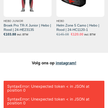
HEBO JUNIOR
HEBO
Broek Pro TR-X Junior | Hebo |
Helm Zone 5 Camo | Hebo |
Rood | 24-HE23135
Rood | 24-HC1120-1
Oorspronkelijke
Huidige
€
103.88
€
145.08
€
120.00
incl. BTW
incl. BTW
prijs
prijs
was:
is:
€145.08.
€120.00.
Volg ons op
instagram!
SyntaxError: Unexpected token < in JSON at
position 0
SyntaxError: Unexpected token < in JSON at
position 0