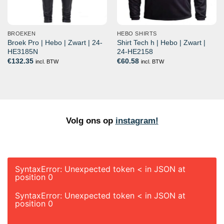
BROEKEN
HEBO SHIRTS
Broek Pro | Hebo | Zwart | 24-
Shirt Tech h | Hebo | Zwart |
HE3185N
24-HE2158
€
132.35
€
60.58
incl. BTW
incl. BTW
Volg ons op
instagram!
SyntaxError: Unexpected token < in JSON at
position 0
SyntaxError: Unexpected token < in JSON at
position 0