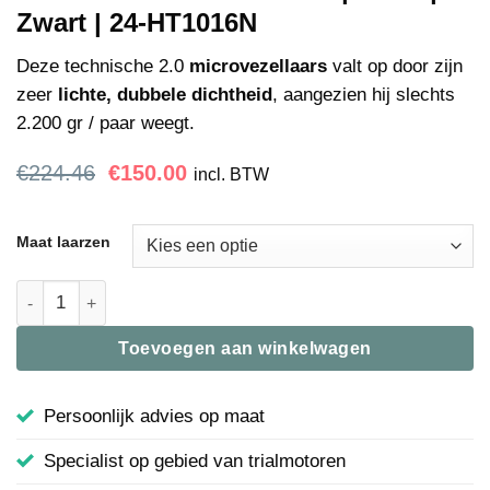
Zwart | 24-HT1016N
Deze technische 2.0
microvezellaars
valt op door zijn
zeer
lichte, dubbele dichtheid
, aangezien hij slechts
2.200 gr / paar weegt.
Oorspronkelijke
Huidige
€
224.46
€
150.00
incl. BTW
prijs
prijs
was:
is:
€224.46.
€150.00.
Maat laarzen
Laars Technical 2.0 Micro | Hebo | Zwart | 24-HT1016N aantal
Toevoegen aan winkelwagen
Persoonlijk advies op maat
Specialist op gebied van trialmotoren