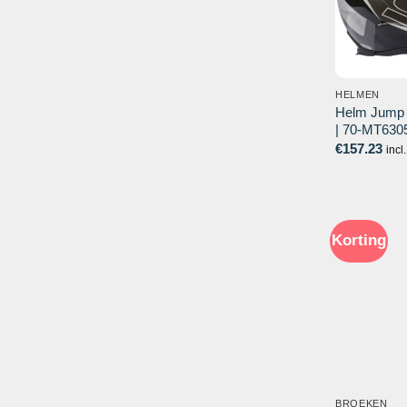
HELMEN
Helm Jump U
| 70-MT630
€
157.23
incl
Korting
BROEKEN