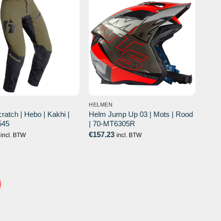
N
HELMEN
ratch | Hebo | Kakhi |
Helm Jump Up 03 | Mots | Rood
545
| 70-MT6305R
€
157.23
incl. BTW
incl. BTW