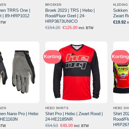
NEN
BROEKEN
KLEDING
nen TRRS One |
Broek 2023 | TRS | Hebo |
Sokken 
rt | 89-HRP1012
Rood/Fluor Geel | 24-
Zwart R
HRP3673UNICO
€
19.92
 BTW
i
Oorspronkelijke
Huidige
€
154.20
€
125.00
incl. BTW
prijs
prijs
was:
is:
€154.20.
€125.00.
Korting
Korting
NEN
HEBO SHIRTS
HEBO SH
en Nano Pro | Hebo
Shirt Pro | Hebo | Zwart Rood |
Shirt 20
4-HE1163N
24-HE2185NR
Rood/Flu
HRP26
Oorspronkelijke
Huidige
€
54.53
€
45.00
 BTW
incl. BTW