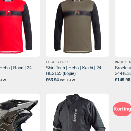
S
HEBO SHIRTS
BROEKE
 Hebo | Rood | 24-
Shirt Tech | Hebo | Kakhi | 24-
Broek sc
HE2159 (kopie)
24-HE3
€
63.94
€
149.96
 BTW
incl. BTW
Korting