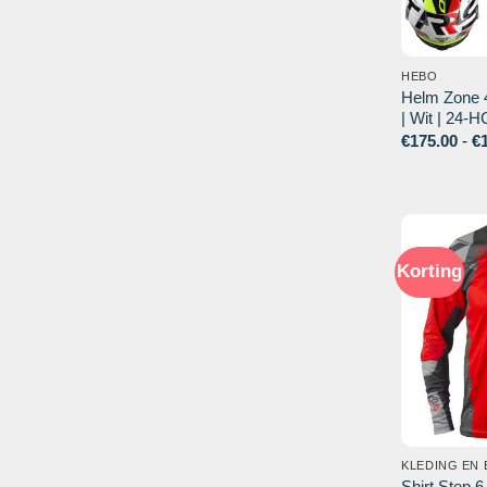
HEBO
Helm Zone 
| Wit | 24
€
175.00
-
€
Korting
KLEDING EN
Shirt Step 6