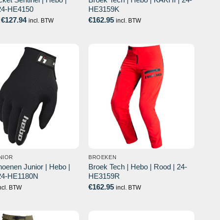
 24-HE4150
HE3159K
Prijsklasse:
€
127.94
€
162.95
incl. BTW
incl. BTW
€99.79
tot
€127.94
NIOR
BROEKEN
oenen Junior | Hebo |
Broek Tech | Hebo | Rood | 24-
 24-HE1180N
HE3159R
€
162.95
ncl. BTW
incl. BTW