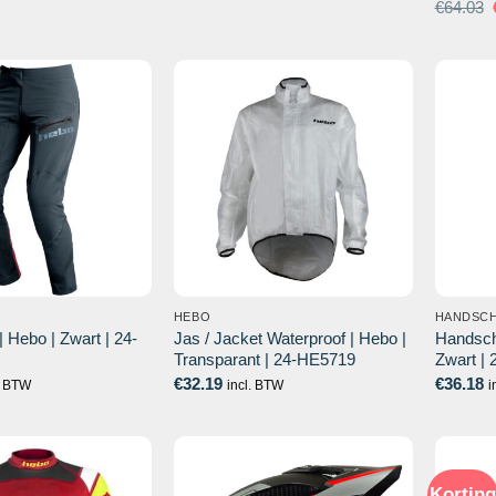
prijs
prijs
€
64.03
was:
is:
€54.53.
€45.00.
HEBO
HANDSC
 Hebo | Zwart | 24-
Jas / Jacket Waterproof | Hebo |
Handsch
Transparant | 24-HE5719
Zwart |
€
32.19
€
36.18
. BTW
incl. BTW
i
Korting