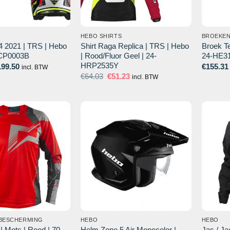
HEBO SHIRTS
BROEKE
4 2021 | TRS | Hebo
Shirt Raga Replica | TRS | Hebo
Broek Te
-HCP0003B
| Rood/Fluor Geel | 24-
24-HE3
HRP2535Y
Prijsklasse:
199.50
€
155.31
incl. BTW
€175.00
Oorspronkelijke
Huidige
€
64.03
€
51.23
incl. BTW
tot
prijs
prijs
€199.50
was:
is:
€64.03.
€51.23.
 BESCHERMING
HEBO
HEBO
 | Mots | Rood | 70-
Helm Zone 5 Air Monocolor |
Jas / Ja