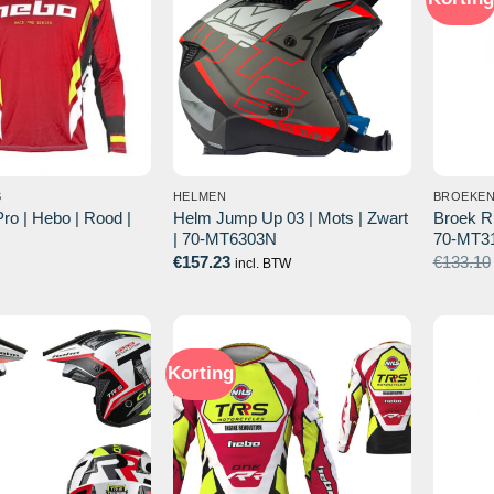
S
HELMEN
BROEKE
Pro | Hebo | Rood |
Helm Jump Up 03 | Mots | Zwart
Broek Ri
| 70-MT6303N
70-MT3
€
157.23
€
133.10
incl. BTW
Korting