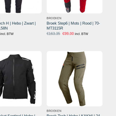
N
BROEKEN
ch H | Hebo | Zwart |
Broek Step6 | Mots | Rood | 70-
158N
MT3115R
Oorspronkelijke
Huidige
€
163.35
€
99.00
incl. BTW
incl. BTW
prijs
prijs
was:
is:
€163.35.
€99.00.
BROEKEN
cket Sentinel | Hebo |
Broek Tech | Hebo | KAKHI | 24-