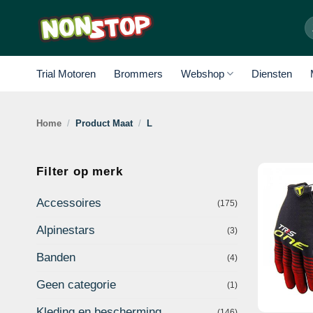
Ga
Z
naar
na
inhoud
Trial Motoren
Brommers
Webshop
Diensten
Home
/
Product Maat
/
L
Filter op merk
Accessoires
(175)
Alpinestars
(3)
Banden
(4)
Geen categorie
(1)
Kleding en bescherming
(146)