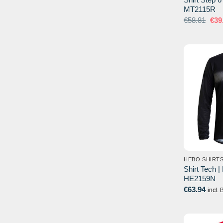
MT2115R
Oor
€
58.81
€
39
prijs
was
€58
HEBO SHIRT
Shirt Tech |
HE2159N
€
63.94
incl.