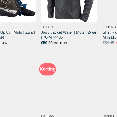
JASSEN
KLEDING
p 03 | Mots | Zwart
Jas / Jacket Water | Mots | Zwart
Shirt Ri
5N
| 70-MT4405
MT2116
€
59.29
€
54.45
. BTW
incl. BTW
Korting
GASGAS
HANDSC