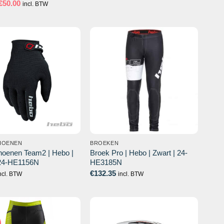
Oorspronkelijke
Huidige
€
50.00
incl. BTW
prijs
prijs
was:
is:
€64.03.
€50.00.
HOENEN
BROEKEN
oenen Team2 | Hebo |
Broek Pro | Hebo | Zwart | 24-
 24-HE1156N
HE3185N
€
132.35
ncl. BTW
incl. BTW