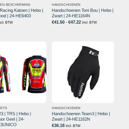
 EN BESCHERMING
HANDSCHOENEN
Racing Katoen | Hebo |
Handschoenen Toni Bou | Hebo |
ood | 24-HE6403
Zwart | 24-HE1164N
Prijsklasse:
€
41.50
-
€
47.22
ncl. BTW
incl. BTW
€41.50
tot
€47.22
IRTS
HANDSCHOENEN
23 | TRS | Hebo |
Handschoenen Team3 | Hebo |
or Geel | 24-
Zwart | 24-HE1162N
73UNICO
€
36.18
incl. BTW