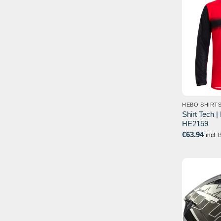
HEBO SHIRT
Shirt Tech |
HE2159
€
63.94
incl.