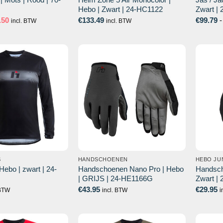
Hebo | Zwart | 24-HC1122
Zwart |
spronkelijke
Huidige
.50
€
133.49
€
99.79
-
incl. BTW
incl. BTW
prijs
:
is:
.81.
€39.50.
S
HANDSCHOENEN
HEBO JU
 Hebo | zwart | 24-
Handschoenen Nano Pro | Hebo
Handsch
| GRIJS | 24-HE1166G
Zwart |
€
43.95
€
29.95
 BTW
incl. BTW
i