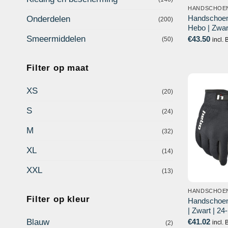
HANDSCHOE
Handschoe
Onderdelen
(200)
Hebo | Zwa
Smeermiddelen
€
43.50
(50)
incl.
Filter op maat
XS
(20)
S
(24)
M
(32)
XL
(14)
XXL
(13)
HANDSCHOE
Filter op kleur
Handschoen
| Zwart | 2
€
41.02
Blauw
incl.
(2)