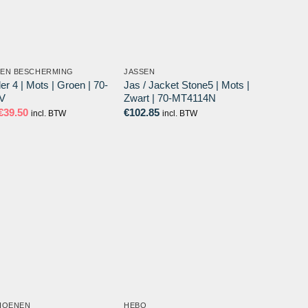
 EN BESCHERMING
JASSEN
der 4 | Mots | Groen | 70-
Jas / Jacket Stone5 | Mots |
V
Zwart | 70-MT4114N
Oorspronkelijke
Huidige
€
39.50
€
102.85
incl. BTW
incl. BTW
prijs
prijs
was:
is:
€54.45.
€39.50.
HOENEN
HEBO