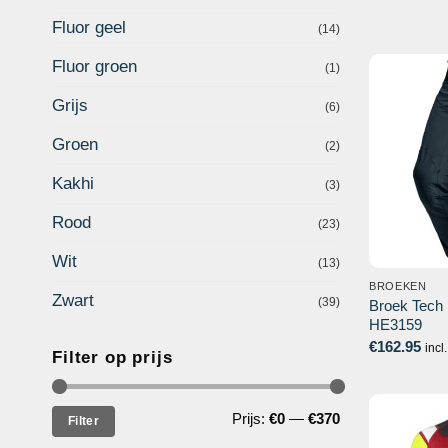
Fluor geel
(14)
Fluor groen
(1)
Grijs
(6)
Groen
(2)
Kakhi
(3)
Rood
(23)
Wit
(13)
BROEKEN
Zwart
(39)
Broek Tech |
HE3159
€
162.95
incl
Filter op prijs
Min.
Max.
Prijs:
€0
—
€370
Filter
prijs
prijs