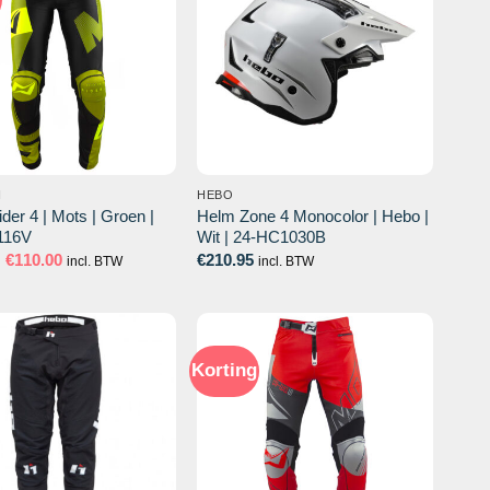
N
HEBO
der 4 | Mots | Groen |
Helm Zone 4 Monocolor | Hebo |
116V
Wit | 24-HC1030B
Oorspronkelijke
Huidige
€
110.00
€
210.95
incl. BTW
incl. BTW
prijs
prijs
was:
is:
€133.10.
€110.00.
Korting