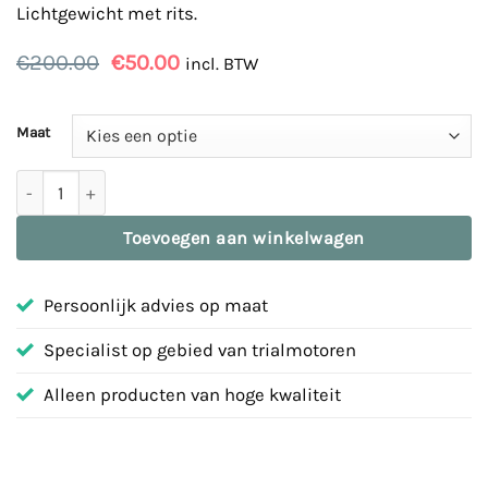
Lichtgewicht met rits.
Oorspronkelijke
Huidige
€
200.00
€
50.00
incl. BTW
prijs
prijs
was:
is:
€200.00.
€50.00.
Maat
Jas / Jacket | GasGas | Rood | 23-windstopj aantal
Toevoegen aan winkelwagen
Persoonlijk advies op maat
Specialist op gebied van trialmotoren
Alleen producten van hoge kwaliteit