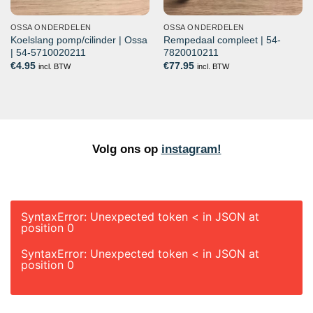
OSSA ONDERDELEN
OSSA ONDERDELEN
Koelslang pomp/cilinder | Ossa
Rempedaal compleet | 54-
| 54-5710020211
7820010211
€
4.95
€
77.95
incl. BTW
incl. BTW
Volg ons op
instagram!
SyntaxError: Unexpected token < in JSON at
position 0
SyntaxError: Unexpected token < in JSON at
position 0