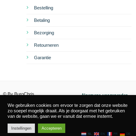
Bestelling
Betaling
Bezorging
Retourneren
Garantie
© By BuroChris
Algemene voorwaarden
We gebruiken cookies om ervoor te zorgen dat onze website
Privacy
Cookies
zo soepel mogelijk draait. Als je doorgaat met het gebruiken
van de website, gaan we er vanuit dat ermee instemt.
Instellingen
Accepteren
IDeal
Visa
MasterCard
American
Bancontact
Mollie
NL
EN
FR
DE