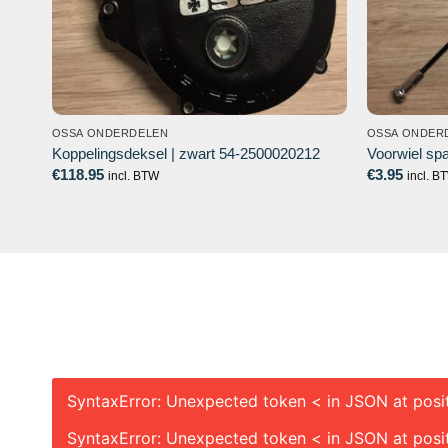
OSSA ONDERDELEN
OSSA ONDER
Koppelingsdeksel | zwart 54-2500020212
Voorwiel sp
€
118.95
€
3.95
incl. BTW
incl. B
SyntaxError: Unexpected token < in JSON at posi
SyntaxError: Unexpected token < in JSON at posi