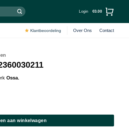
Login
€
0.00
Over Ons
Contact
Klantbeoordeling
len
-2360030211
erk
Ossa.
en aan winkelwagen