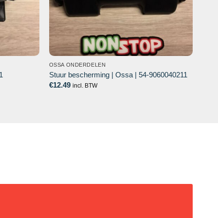
OSSA ONDERDELEN
1
Stuur bescherming | Ossa | 54-9060040211
€
12.49
incl. BTW