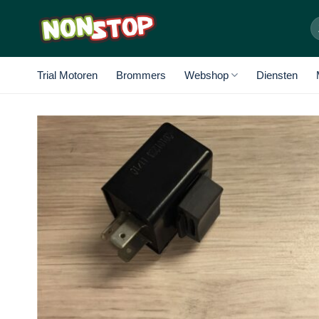
Ga
Z
naar
na
inhoud
Trial Motoren
Brommers
Webshop
Diensten