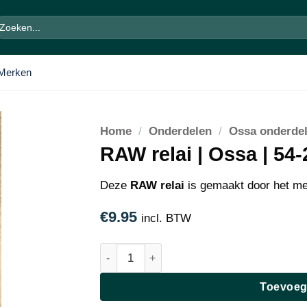
oeken
ar:
Merken
Home
/
Onderdelen
/
Ossa onderde
RAW relai | Ossa | 54
Deze
RAW relai
is gemaakt door het m
€
9.95
incl. BTW
RAW relai | Ossa | 54-2360030211 aantal
Toevoeg