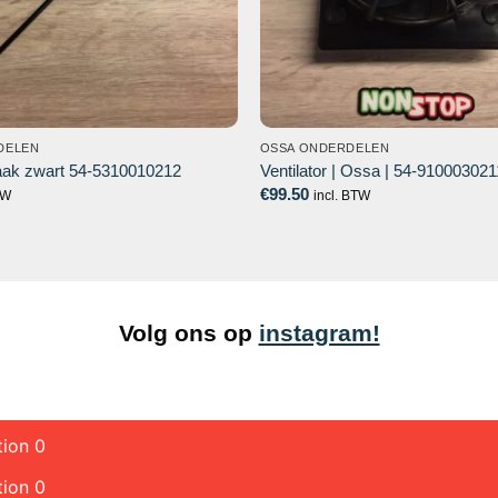
DELEN
OSSA ONDERDELEN
aak zwart 54-5310010212
Ventilator | Ossa | 54-910003021
€
99.50
TW
incl. BTW
Volg ons op
instagram!
tion 0
tion 0