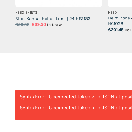
HEBO SHIRTS
HEBO
| 24-
Helm Zone 4
Shirt Kamu | Hebo | Lime | 24-HE2183
HC1028
Oorspronkelijke
Huidige
€
50.66
€
39.50
incl. BTW
prijs
prijs
€
201.49
incl
was:
is:
€50.66.
€39.50.
SyntaxError: Unexpected token < in JSON at posi
SyntaxError: Unexpected token < in JSON at posi