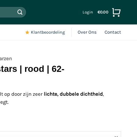
Login
€
0.00
Over Ons
Contact
Klantbeoordeling
arzen
tars | rood | 62-
lt op door zijn zeer
lichte, dubbele dichtheid
,
egt.