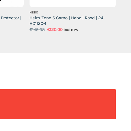
HEBO
Protector |
Helm Zone 5 Camo | Hebo | Rood | 24-
HC1120-1
Oorspronkelijke
Huidige
€
145.08
€
120.00
incl. BTW
prijs
prijs
was:
is:
€145.08.
€120.00.