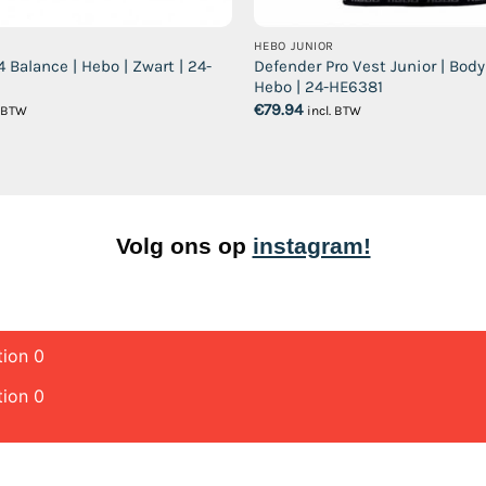
HEBO JUNIOR
 Balance | Hebo | Zwart | 24-
Defender Pro Vest Junior | Body 
Hebo | 24-HE6381
€
79.94
. BTW
incl. BTW
Volg ons op
instagram!
tion 0
tion 0