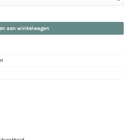
HTBRWN aantal
en aan winkelwagen
en
jtvastheid