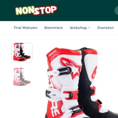
Ga
Z
naar
na
inhoud
Trial Motoren
Brommers
Webshop
Diensten