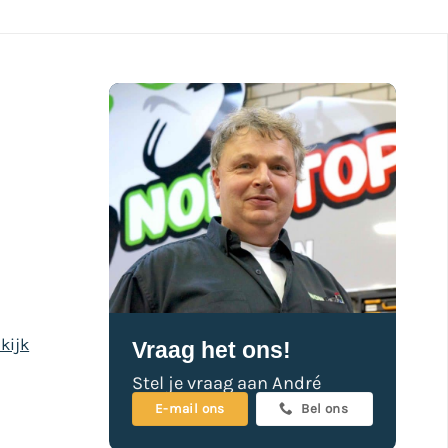
kijk
Vraag het ons!
Stel je vraag aan André
E-mail ons
Bel ons