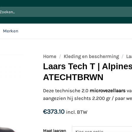
oeken
ar:
Merken
Home
/
Kleding en bescherming
/
La
Laars Tech T | Alpines
ATECHTBRWN
Deze technische 2.0
microvezellaars
va
aangezien hij slechts 2.200 gr / paar we
€
373.10
incl. BTW
Maat laarzen