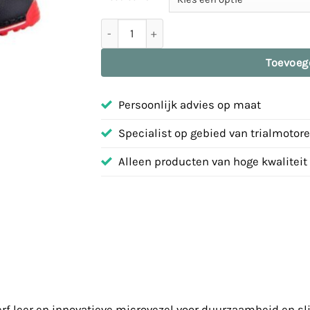
Laars Tech T | Alpinestars | rood | 62-ATEC
Toevoeg
Persoonlijk advies op maat
Specialist op gebied van trialmotor
Alleen producten van hoge kwaliteit
f leer en innovatieve microvezel voor duurzaamheid en sli