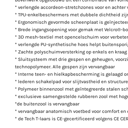
* verlengde accordeon-stretchzones voor en achter v
* TPU-enkelbeschermers met dubbele dichtheid zij
* Ergonomisch gevormde scheenplaat is geïnjectee
* Brede ingangsopening voor gemak met Velcro®-bo
* 3D mesh-textiel met opencelschuim voor verbeter
* verlengde PU-synthetische hoes helpt buitensporig
* Zachte polyschuimversterking op enkels en kraag
* Sluitsysteem met drie gespen en geheugen, voorzi
technopolymeer. Alle gespen zijn vervangbaar
* Interne teen- en hielkapbescherming is gelaagd 
* lederen schakelpad voor slijtvastheid en structu
* Polymeer binnenzool met geïntegreerde stalen sc
* exclusieve samengestelde rubberen zool met hoge
*de buitenzool is vervangbaar
* vervangbaar anatomisch voetbed voor comfort en 
* de Tech T-laars is CE-gecertificeerd volgens CE C