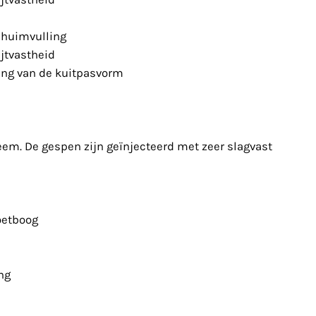
chuimvulling
jtvastheid
ing van de kuitpasvorm
em. De gespen zijn geïnjecteerd met zeer slagvast
oetboog
ng