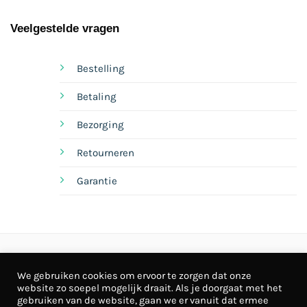
Veelgestelde vragen
Bestelling
Betaling
Bezorging
Retourneren
Garantie
© By BuroChris
Algemene voorwaarden
We gebruiken cookies om ervoor te zorgen dat onze
website zo soepel mogelijk draait. Als je doorgaat met het
Privacy
Cookies
gebruiken van de website, gaan we er vanuit dat ermee