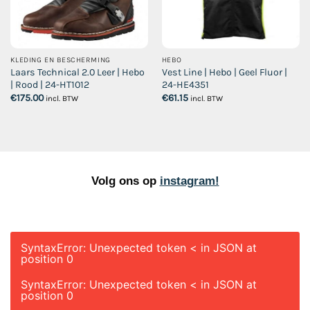
KLEDING EN BESCHERMING
HEBO
Laars Technical 2.0 Leer | Hebo
Vest Line | Hebo | Geel Fluor |
| Rood | 24-HT1012
24-HE4351
€
175.00
€
61.15
incl. BTW
incl. BTW
Volg ons op
instagram!
SyntaxError: Unexpected token < in JSON at
position 0
SyntaxError: Unexpected token < in JSON at
position 0