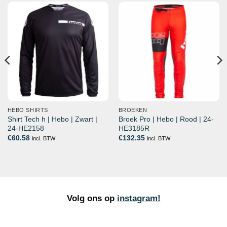
HEBO SHIRTS
BROEKEN
Shirt Tech h | Hebo | Zwart |
Broek Pro | Hebo | Rood | 24-
24-HE2158
HE3185R
€
60.58
€
132.35
incl. BTW
incl. BTW
Volg ons op
instagram!