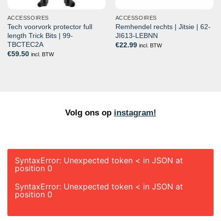
ACCESSOIRES
ACCESSOIRES
Tech voorvork protector full
Remhendel rechts | Jitsie | 62-
length Trick Bits | 99-
JI613-LEBNN
TBCTEC2A
€
22.99
incl. BTW
€
59.50
incl. BTW
Volg ons op
instagram!
SyntaxError: Unexpected token < in JSON at
position 0
SyntaxError: Unexpected token < in JSON at
position 0