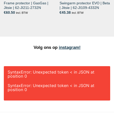
Frame protector | GasGas |
Swingarm protector EVO | Beta
Jitsie | 62-JI211-2732N
| Jitsie | 62-JI109-4332N
€
60.50
€
45.38
incl. BTW
incl. BTW
Volg ons op
instagram!
SyntaxError: Unexpected token < in JSON at
position 0
SyntaxError: Unexpected token < in JSON at
position 0