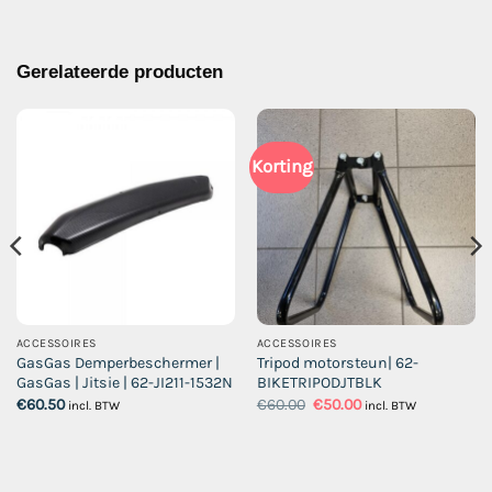
Gerelateerde producten
Korting
ACCESSOIRES
ACCESSOIRES
GasGas Demperbeschermer |
Tripod motorsteun| 62-
GasGas | Jitsie | 62-JI211-1532N
BIKETRIPODJTBLK
Oorspronkelijke
Huidige
€
60.50
€
60.00
€
50.00
incl. BTW
incl. BTW
prijs
prijs
was:
is:
€60.00.
€50.00.