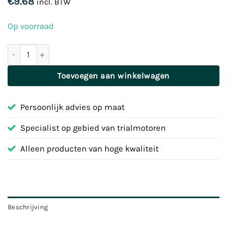
€
9.68
incl. BTW
Op voorraad
Stelschroef remhendel | Jitsie | Zwart | 62-JI611-0621N aantal
Toevoegen aan winkelwagen
Persoonlijk advies op maat
Specialist op gebied van trialmotoren
Alleen producten van hoge kwaliteit
Beschrijving