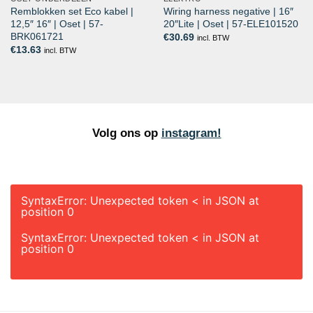
Remblokken set Eco kabel |
Wiring harness negative | 16″
12,5″ 16″ | Oset | 57-
20″Lite | Oset | 57-ELE101520
BRK061721
€
30.69
incl. BTW
€
13.63
incl. BTW
Volg ons op
instagram!
SyntaxError: Unexpected token < in JSON at
position 0
SyntaxError: Unexpected token < in JSON at
position 0