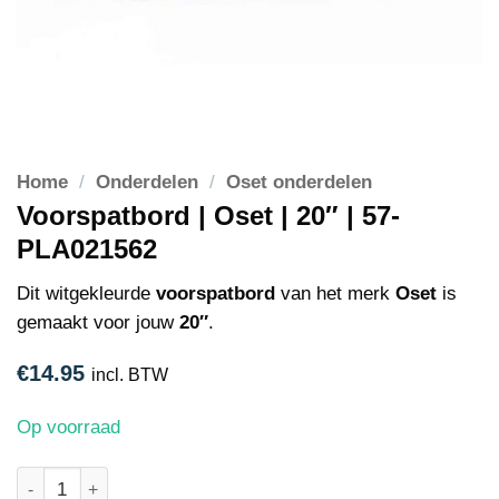
Home
/
Onderdelen
/
Oset onderdelen
Voorspatbord | Oset | 20″ | 57-
PLA021562
Dit witgekleurde
voorspatbord
van het merk
Oset
is
gemaakt voor jouw
20″
.
€
14.95
incl. BTW
Op voorraad
Voorspatbord | Oset | 20" | 57-PLA021562 aantal