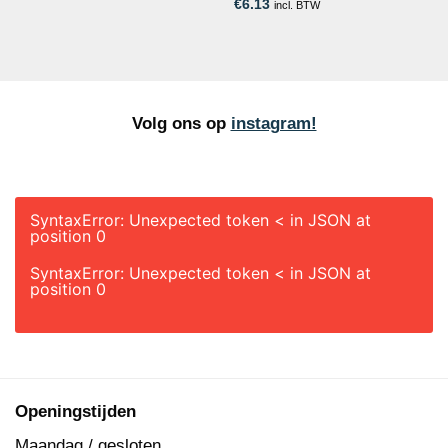
€
6.13
incl. BTW
Volg ons op
instagram!
SyntaxError: Unexpected token < in JSON at
position 0
SyntaxError: Unexpected token < in JSON at
position 0
Openingstijden
Maandag / gesloten