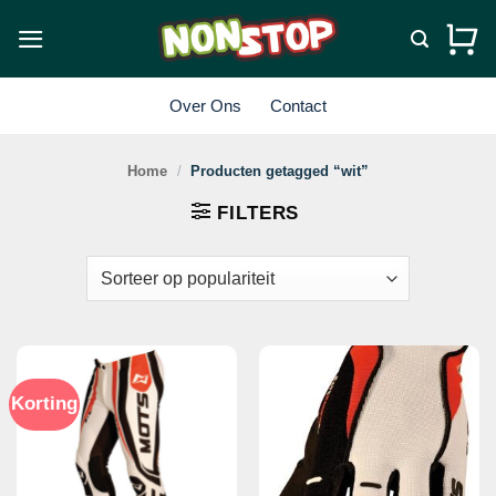
Ga
naar
inhoud
Over Ons
Contact
Home
/
Producten getagged “wit”
FILTERS
Korting