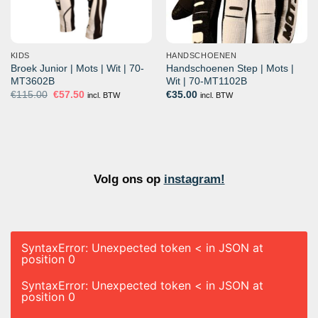
KIDS
HANDSCHOENEN
Broek Junior | Mots | Wit | 70-
Handschoenen Step | Mots |
MT3602B
Wit | 70-MT1102B
Oorspronkelijke
Huidige
€
115.00
€
57.50
€
35.00
incl. BTW
incl. BTW
prijs
prijs
was:
is:
€115.00.
€57.50.
Volg ons op
instagram!
SyntaxError: Unexpected token < in JSON at
position 0
SyntaxError: Unexpected token < in JSON at
position 0