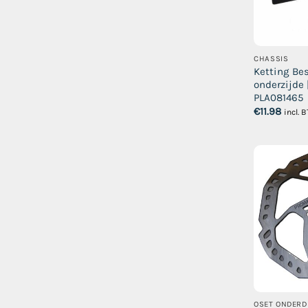
CHASSIS
Ketting Be
onderzijde |
PLA081465
€
11.98
incl. 
OSET ONDERD