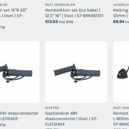
ELEN
OSET ONDERDELEN
AANDRIJV
 set 16″R 20″
Remblokken set Eco kabel |
Ketting
 | Oset | 57-
12,5″ 16″ | Oset | 57-BRK061721
12mm | 
€
13.63
€
9.94
incl. BTW
in
 BTW
ELEKTRO
OSET ON
24V draaiconnector
Gashandvat 48V
Remset 
-ELE112422
draaiconnector | Oset | 57-
L-800mm
ELE112424
57-BRK
 BTW