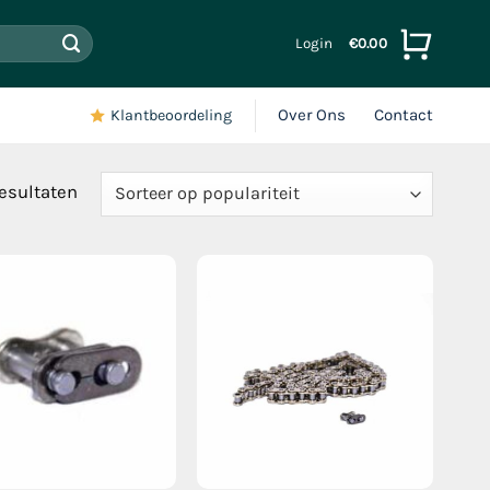
Login
€
0.00
Over Ons
Contact
Klantbeoordeling
Gesorteerd
resultaten
op
populariteit