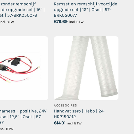
zonder remschijf
Remset en remschijf voorzijde
jde upgrade set | 16″ |
upgrade set | 16″ | Oset | 57-
et | 57-BRK050076
BRK050077
€
79.69
incl. BTW
incl. BTW
ACCESSOIRES
harness – positive, 24V
Handvat zero | Hebo | 24-
se | 12,5″ | Oset | 57-
HR2150212
27
€
14.91
incl. BTW
incl. BTW