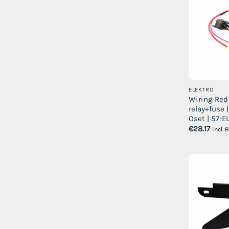
ELEKTRO
Wiring Red
relay+fuse |
Oset | 57-E
€
28.17
incl.