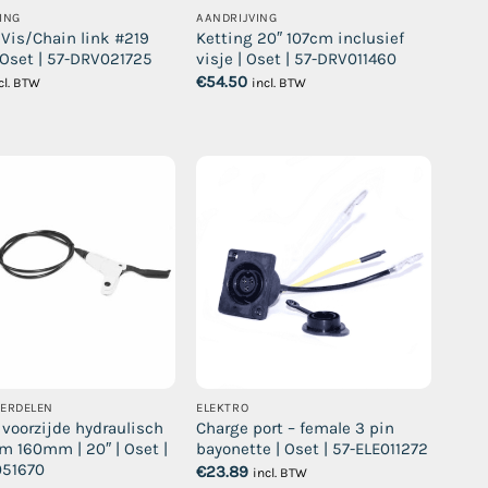
ING
AANDRIJVING
 Vis/Chain link #219
Ketting 20″ 107cm inclusief
Oset | 57-DRV021725
visje | Oset | 57-DRV011460
€
54.50
cl. BTW
incl. BTW
DERDELEN
ELEKTRO
voorzijde hydraulisch
Charge port – female 3 pin
 160mm | 20″ | Oset |
bayonette | Oset | 57-ELE011272
051670
€
23.89
incl. BTW