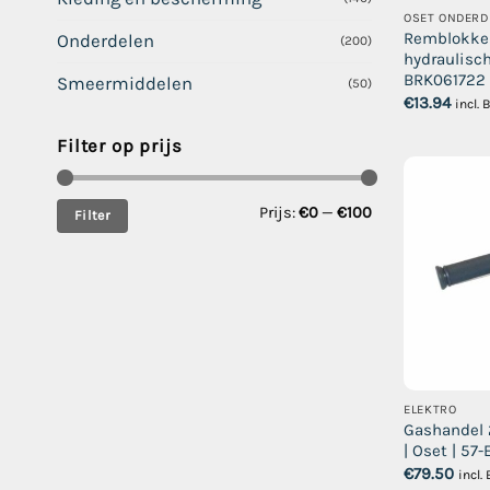
OSET ONDERD
Remblokken
Onderdelen
(200)
hydraulisch
BRK061722
Smeermiddelen
(50)
€
13.94
incl.
Filter op prijs
Min.
Max.
Prijs:
€0
—
€100
Filter
prijs
prijs
ELEKTRO
Gashandel 
| Oset | 57
€
79.50
incl.