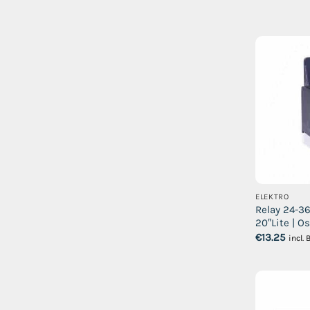
ELEKTRO
Relay 24-36
20″Lite | O
€
13.25
incl.