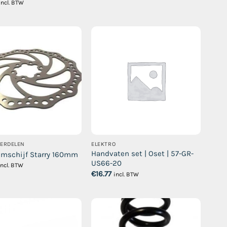
incl. BTW
DERDELEN
ELEKTRO
Handvaten set | Oset | 57-GR-
mschijf Starry 160mm
US66-20
incl. BTW
€
16.77
incl. BTW