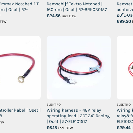
Promax Notched DT-
Remschijf Tektro Notched |
Remset 
m | Oset | 57-
160mm | Oset | 57-BRK030157
achterzi
6
20″L-Os
€
24.56
incl. BTW
€
99.50
. BTW
ELEKTRO
ELEKTRO
troller kabel | Oset |
Wiring harness – 48V relay
Wiring 
18
operating lead | 20″ 24″ Racing
relay&fu
| Oset | 57-ELE101517
ELE1013
BTW
€
6.13
€
29.44
incl. BTW