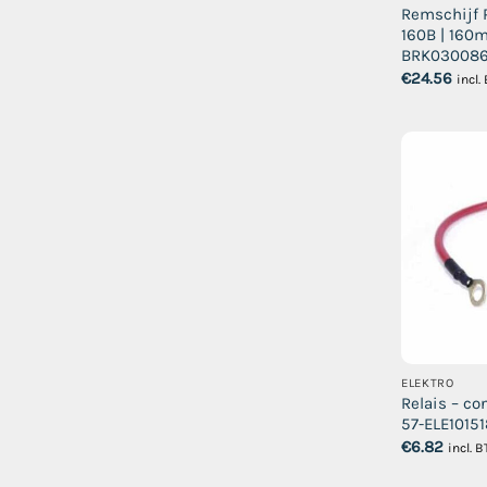
Remschijf 
160B | 160m
BRK03008
€
24.56
incl
ELEKTRO
Relais – con
57-ELE1015
€
6.82
incl. 