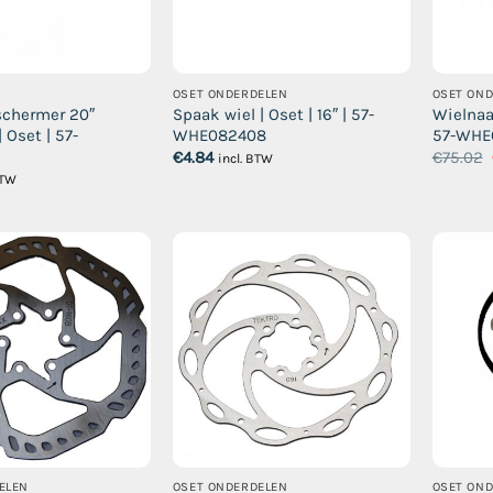
OSET ONDERDELEN
OSET ON
schermer 20″
Spaak wiel | Oset | 16″ | 57-
Wielnaa
 Oset | 57-
WHE082408
57-WHE
€
4.84
€
75.02
incl. BTW
BTW
ELEN
OSET ONDERDELEN
OSET ON