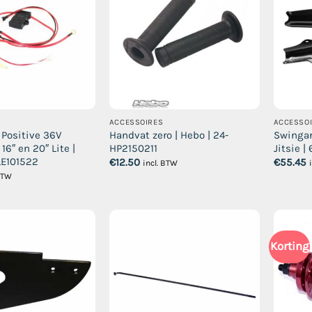
ACCESSOIRES
ACCESSO
 Positive 36V
Handvat zero | Hebo | 24-
Swingar
 16″ en 20″ Lite |
HP2150211
Jitsie |
LE101522
€
12.50
€
55.45
incl. BTW
 BTW
Korting