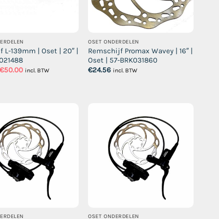
DERDELEN
OSET ONDERDELEN
f L-139mm | Oset | 20″ |
Remschijf Promax Wavey | 16″ |
021488
Oset | 57-BRK031860
Oorspronkelijke
Huidige
€
50.00
€
24.56
incl. BTW
incl. BTW
prijs
prijs
was:
is:
€75.02.
€50.00.
DERDELEN
OSET ONDERDELEN