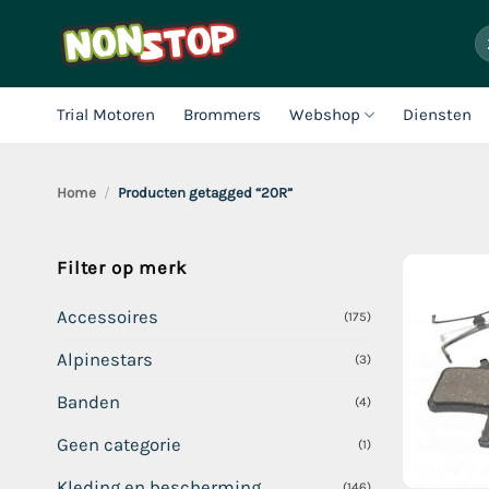
Ga
Z
naar
na
inhoud
Trial Motoren
Brommers
Webshop
Diensten
Home
/
Producten getagged “20R”
Filter op merk
Accessoires
(175)
Alpinestars
(3)
Banden
(4)
Geen categorie
(1)
Kleding en bescherming
(146)