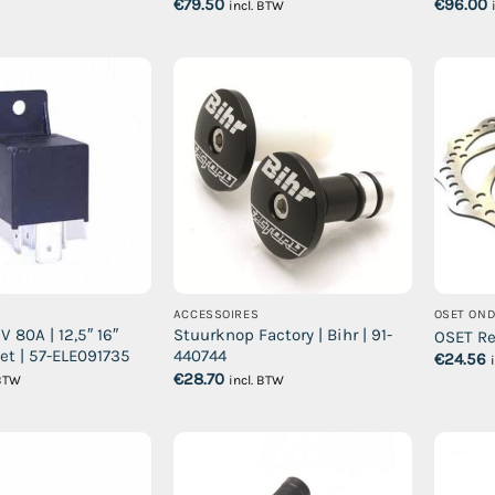
€
79.50
€
96.00
incl. BTW
ACCESSOIRES
OSET ON
V 80A | 12,5″ 16″
Stuurknop Factory | Bihr | 91-
OSET Re
set | 57-ELE091735
440744
€
24.56
€
28.70
 BTW
incl. BTW