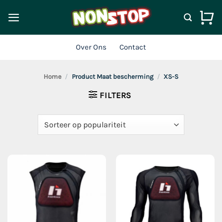
Ga
naar
inhoud
Over Ons
Contact
Home
/
Product Maat bescherming
/
XS-S
FILTERS