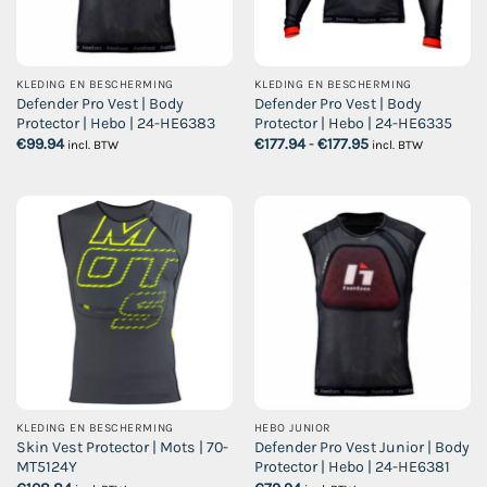
KLEDING EN BESCHERMING
KLEDING EN BESCHERMING
Defender Pro Vest | Body
Defender Pro Vest | Body
Protector | Hebo | 24-HE6383
Protector | Hebo | 24-HE6335
Prijsklasse:
€
99.94
€
177.94
-
€
177.95
incl. BTW
incl. BTW
€177.94
tot
€177.95
KLEDING EN BESCHERMING
HEBO JUNIOR
Skin Vest Protector | Mots | 70-
Defender Pro Vest Junior | Body
MT5124Y
Protector | Hebo | 24-HE6381