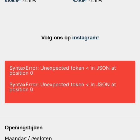
€
108.84
€
79.94
incl. BTW
incl. BTW
Volg ons op
instagram!
SyntaxError: Unexpected token < in JSON at
position 0
SyntaxError: Unexpected token < in JSON at
position 0
Openingstijden
Maandag / gesloten