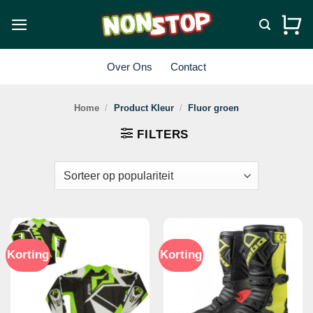
Ga
naar
inhoud
Over Ons
Contact
Home
/
Product Kleur
/
Fluor groen
FILTERS
Korting
Korting