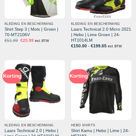
KLEDING EN BESCHERMING
KLEDING EN BESCHERMING
Shirt Step 3 | Mots | Groen |
Laars Technical 2.0 Micro 2021
70-MT2106V
| Hebo | Lime Groen | 24-
HT1014LM
Oorspronkelijke
Huidige
€
51.99
€
25.99
incl. BTW
prijs
prijs
Prijsklasse:
€
150.00
-
€
199.65
incl. BTW
was:
is:
€150.00
€51.99.
€25.99.
tot
€199.65
Korting
Korting
KLEDING EN BESCHERMING
HEBO SHIRTS
Laars Technical 2.0 | Hebo |
Shirt Kamu | Hebo | Lime | 24-